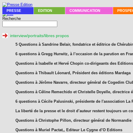
PRESSE
EDITION
COMMUNICATION
PROSPEC
Recherche
interview/portraits/libres propos
5 Questions à Sandrine Belair, fondatrice et éditrice de Chérubi
6 questions à Gregg Hurwitz, à l’occasion de la parution en F
Questions à Isabelle et Hervé Chopin co-dirigeants des Edition
Questions à Thibault Léonard, Président des éditions Mardaga
Questions à Jérôme Navarre, directeur général de Cogedim Clu
Questions à Céline Remechido et Christelle Doyelle, directrice é
6 questions à Cécile Palusinski, présidente de l'association L
La liberté de la presse et le droit d’auteur restent toujours un 
Questions à Christophe Pillon, directeur général de Normandie
Questions à Muriel Pactat,, Editeur Le Cygne d’O Editions