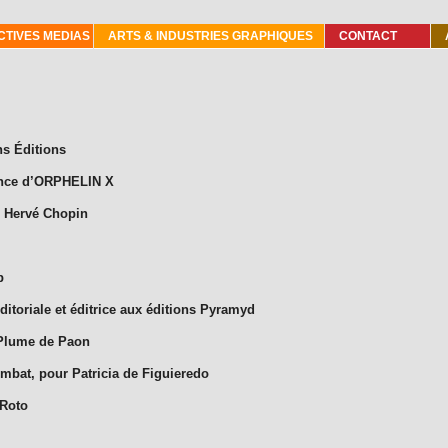
TIVES MEDIAS
ARTS & INDUSTRIES GRAPHIQUES
CONTACT
ns Éditions
rance d’ORPHELIN X
s Hervé Chopin
b
ditoriale et éditrice aux éditions Pyramyd
a Plume de Paon
combat, pour Patricia de Figuieredo
 Roto