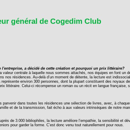
eur général de Cogedim Club
'entreprise, a décidé de cette création et pourquoi un prix littéraire?
la valeur centrale à laquelle nous sommes attachés, nos équipes en font un dé
ns nos résidences. Au-delà d’un moment de détente, la lecture est indissocia
la représente environ 300 personnes, dont la plupart constituent des noyaux 
 prix littéraire. Celui-ci récompense un roman ou un récit en langue française, 
arvenir dans toutes les résidences une sélection de livres, avec, à chaque fois
famille et de la transmission, fait écho à aux valeurs intrinsèques de notre mar
rès de 3.000 bibliophiles, la lecture améliore l’empathie, la sensibilité et dé
 seniors pour garder la forme. C’est donc venu tout naturellement pour nous.