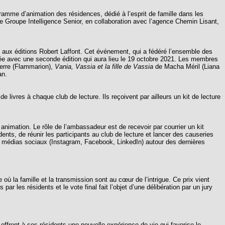
gramme d’animation des résidences, dédié à l’esprit de famille dans les
Le Groupe Intelligence Senior, en collaboration avec l’agence Chemin Lisant,
 aux éditions Robert Laffont. Cet événement, qui a fédéré l’ensemble des
née avec une seconde édition qui aura lieu le 19 octobre 2021. Les membres
erre (Flammarion),
Vania, Vassia et la fille de Vassia
de Macha Méril (Liana
an.
 livres à chaque club de lecture. Ils reçoivent par ailleurs un kit de lecture
imation. Le rôle de l’ambassadeur est de recevoir par courrier un kit
ésidents, de réunir les participants au club de lecture et lancer des causeries
 médias sociaux (Instagram, Facebook, LinkedIn) autour des dernières
 la famille et la transmission sont au cœur de l’intrigue. Ce prix vient
ar les résidents et le vote final fait l’objet d’une délibération par un jury
frent à ses résidents une nouvelle expérience de vie qui favorise le