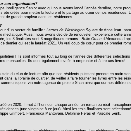
our son organisation?
upe Intelligence Senior avec qui nous avons lancé l’année dernière, notre pro
rs été créés pour mettre la lecture et le partage au cœur de nos résidences. 
ment de grande ampleur dans les résidences.
?
tour d’un secret de famille :
Lettres de Washington Square
de Anne Icart, paru
cho médiatique. Aussi, nous avons décidé de renouveler l’expérience cette an
née, les 3 finalistes sont 3 magnifiques romans :
Belle Green
d’Alexandra Lapi
 ce dernier qui est le lauréat 2021. Un vrai coup de cœur pour ce premier rom
tidien ! Ils sont informés tout au long de l’année des différentes sélections de
res mensuelles. Ils sont également invités à emprunter et à lire ces livres!
in du club de lecture afin que nos résidents puissent prendre en main son an
nt dans la librairie de quartier, de veiller à faire tourner les livres entre les r
communiquons via notre agence de presse Shan ainsi que sur nos différents
éé en 2020. Il met à l’honneur, chaque année, un roman ou récit francophone où
dences (une vingtaine à ce jour). Ainsi les trois finalistes sont sélectionnés p
hilippe Grimbert, Francesca Mantovani, Delphine Peras et Pascale Senk.
e spécifiquement les résidences services seniors. Les résidences Cogedim of