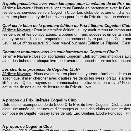
À quels prestataires avez-vous fait appel pour la création de ce Prix p
Jérôme Navarre
: Nous travaillons toute l’année en partenariat avec le Gro
résidences services seniors Cogedim Club. Les clubs de lecture ont d’ailleu
a mis en place un jury de haut niveau pour faire du Prix du Livre un événe
Quel est le bilan de la première édition du Prix littéraire Cogedim Club
Jérôme Navarre
: Pour la première édition, le jury avait retenu un roman au
résidences et les collaborateurs, a obtenu un franc succès et un certain é
du jury se sont d’ailleurs proposés spontanément d’y re-participer. Cette an
Levi), et
Le dit du Mistral
d’Olivier Mak-Bouchard (Edition Le Tripode). C’est
Comment impliquez-vous les collaborateurs de Cogedim Club?
Jérôme Navarre
: Les collaborateurs Cogedim Club sont très impliqués au quo
avec des fiches sur chaque livre pour avoir un support et animer les rencont
Les clients et prospects de Cogedim Club?
Jérôme Navarre
: Nous avons mis en place un système d'ambassadeurs au se
spécifique, d’aller chercher avec d'autres résidents les livres lorsqu’ils arrive
littéraires... Quels moyens de communication mettez-vous en œuvre? Nous 
actualités de nos clubs de lecture et du Prix du Livre.
À propos du Prix littéraire Cogedim Club
Doté d’une récompense de de 5.000 €, le Prix du Livre Cogedim Club a été cr
clore une année de lectures et d’échanges au sein des clubs de lecture des rési
composé de Brigitte Fossey (présidente), Éric Bouhier, Élodie Fondacci, P
À propos de Cogedim Club
Créée en 2010, Cogedim Club est une marque du groupe Altarea qui développ